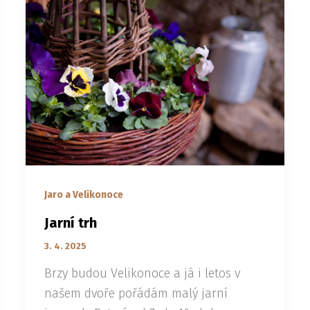
Jaro a Velikonoce
Jarní trh
3. 4. 2025
Brzy budou Velikonoce a já i letos v
našem dvoře pořádám malý jarní